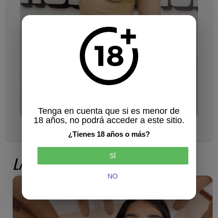
Tenga en cuenta que si es menor de
18 años, no podrá acceder a este sitio.
VERITO AGUAS
¿Tienes 18 años o más?
SÍ
LAST VIDEOS WITH VERITO AGUAS
NO